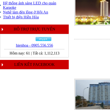
Hệ thống ánh sáng LED cho quán
Karaoke
Nghề làm đèn lồng ở Hội An
Thiết bị điện Hiền Hòa
HỖ TRỢ TRỰC TUYẾN
hienhoa - 0905.556.556
Hôm nay:
61
|
Tất cả:
1,112,113
LIÊN KẾT FACEBOOK