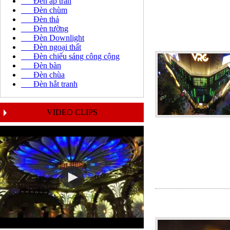
Đèn áp trần
Đèn chùm
Đèn thả
Đèn tường
Đèn Downlight
Đèn ngoại thất
Đèn chiếu sáng công cộng
Đèn bàn
Đèn chùa
Đèn hắt tranh
VIDEO CLIPS