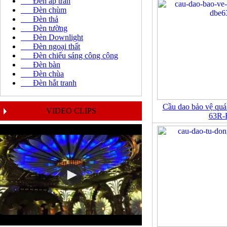
Đèn áp trần
Đèn chùm
Đèn thả
Đèn tường
Đèn Downlight
Đèn ngoại thất
Đèn chiếu sáng công cộng
Đèn bàn
Đèn chùa
Đèn hắt tranh
Cầu dao bảo vệ quá
VIDEO CLIPS
63R