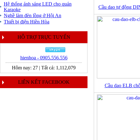
Hệ thống ánh sáng LED cho quán
Cầu dao tự động D
Karaoke
Nghề làm đèn lồng ở Hội An
Thiết bị điện Hiền Hòa
HỖ TRỢ TRỰC TUYẾN
hienhoa - 0905.556.556
Hôm nay:
27
|
Tất cả:
1,112,079
LIÊN KẾT FACEBOOK
Cầu dao ELB ch