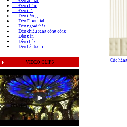
Đèn áp trần
Đèn chùm
Đèn thả
Đèn tường
Đèn Downlight
Đèn ngoại thất
Đèn chiếu sáng công cộng
Đèn bàn
Đèn chùa
Đèn hắt tranh
Cửa hàng
VIDEO CLIPS