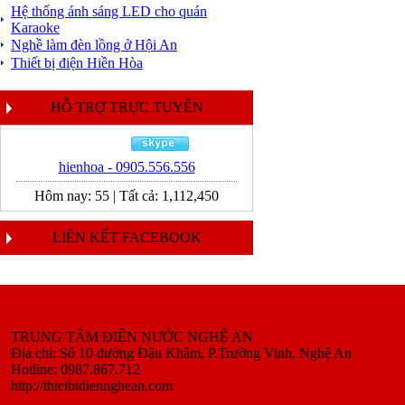
Hệ thống ánh sáng LED cho quán
Karaoke
Nghề làm đèn lồng ở Hội An
Thiết bị điện Hiền Hòa
HỖ TRỢ TRỰC TUYẾN
hienhoa - 0905.556.556
Hôm nay:
55
|
Tất cả:
1,112,450
LIÊN KẾT FACEBOOK
TRUNG TÂM ĐIỆN NƯỚC NGHỆ AN
Địa chỉ: Số 10 đường Đậu Khâm, P.Trường Vinh, Nghệ An
Hotline: 0987.867.712
http://thietbidiennghean.com