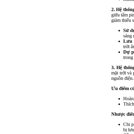
2. Hệ thống
giữa tấm pi
giảm thiểu 
Sử dụ
sáng 
Lưu 
trời â
Dự p
trong
3. Hệ thống
mặt trời và
nguồn điện.
Ưu điểm củ
Hoàn 
Thích
Nhược điể
Chi p
bị lư