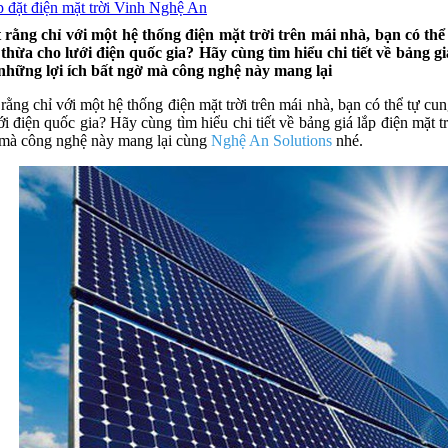
p đặt điện mặt trời Vinh Nghệ An
t rằng chỉ với một hệ thống điện mặt trời trên mái nhà, bạn có th
 thừa cho lưới điện quốc gia? Hãy cùng tìm hiểu chi tiết về bảng gi
hững lợi ích bất ngờ mà công nghệ này mang lại
 rằng chỉ với một hệ thống điện mặt trời trên mái nhà, bạn có thể tự cu
ới điện quốc gia? Hãy cùng tìm hiểu chi tiết về bảng giá lắp điện mặt t
 mà công nghệ này mang lại cùng
Nghệ An Solutions
nhé.