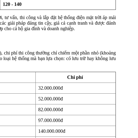
120 - 140
 tư vấn, thi công và lắp đặt hệ thống điện mặt trời áp mái
ác giải pháp đáng tin cậy, giá cả cạnh tranh và được đánh
hợp cho cả hộ gia đình và doanh nghiệp.
ói), chi phí thi công thường chỉ chiếm một phần nhỏ (khoảng
ào loại hệ thống mà bạn lựa chọn: có lưu trữ hay không lưu
Chi phí
32.000.000đ
52.000.000đ
82.000.000đ
97.000.000đ
140.000.000đ