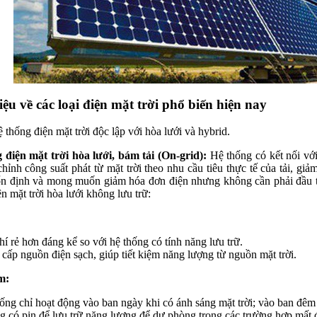
hiệu về các loại điện mặt trời phổ biến hiện nay
 thống điện mặt trời độc lập với hòa lưới và hybrid.
 điện mặt trời hòa lưới, bám tải (On-grid):
Hệ thống có kết nối vớ
 chỉnh công suất phát từ mặt trời theo nhu cầu tiêu thực tế của tải, g
n định và mong muốn giảm hóa đơn điện nhưng không cần phải đầu tư
n mặt trời hòa lưới không lưu trữ:
hí rẻ hơn đáng kể so với hệ thống có tính năng lưu trữ.
cấp nguồn điện sạch, giúp tiết kiệm năng lượng từ nguồn mặt trời.
m:
ống chỉ hoạt động vào ban ngày khi có ánh sáng mặt trời; vào ban đêm
 có pin để lưu trữ năng lượng để dự phòng trong các trường hợp mất đi