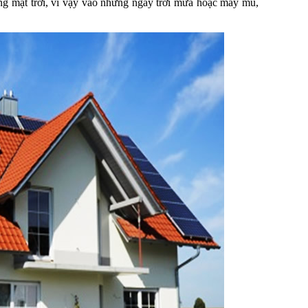
ng mặt trời, vì vậy vào những ngày trời mưa hoặc mây mù,