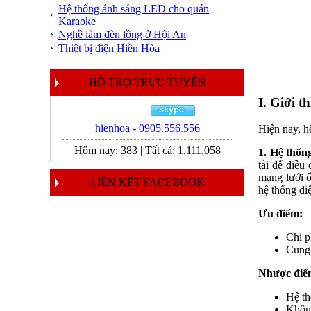
Hệ thống ánh sáng LED cho quán
Karaoke
Nghề làm đèn lồng ở Hội An
Thiết bị điện Hiền Hòa
HỖ TRỢ TRỰC TUYẾN
I. Giới t
hienhoa - 0905.556.556
Hiện nay, hệ
Hôm nay:
383
|
Tất cả:
1,111,058
1. Hệ thống
tải để điều
mạng lưới ổ
LIÊN KẾT FACEBOOK
hệ thống điệ
Ưu điểm:
Chi p
Cung 
Nhược điể
Hệ th
Không