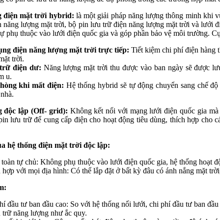
 điện mặt trời hybrid:
là một giải pháp năng lượng thông minh khi v
n năng lượng mặt trời, bộ pin lưu trữ điện năng lượng mặt trời và lưới 
sự phụ thuộc vào lưới điện quốc gia và góp phần bảo vệ môi trường. C
ng điện năng lượng mặt trời trực tiếp:
Tiết kiệm chi phí điện hàng 
mặt trời.
trữ điện dư:
Năng lượng mặt trời thu được vào ban ngày sẽ được lư
m u.
hòng khi mất điện:
Hệ thống hybrid sẽ tự động chuyển sang chế độ h
 nhà.
 độc lập (Off- grid):
Không kết nối với mạng lưới điện quốc gia mà
 pin lưu trữ để cung cấp điện cho hoạt động tiêu dùng, thích hợp cho
a hệ thống điện mặt trời độc lập:
toàn tự chủ: Không phụ thuộc vào lưới điện quốc gia, hệ thống hoạt độ
 hợp với mọi địa hình: Có thể lắp đặt ở bất kỳ đâu có ánh nắng mặt trờ
m:
hí đầu tư ban đầu cao: So với hệ thống nối lưới, chi phí đầu tư ban đầu
u trữ năng lượng như ắc quy.