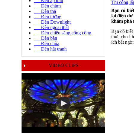
Đèn áp trần
Thi công lắ
Đèn chùm
Bạn có biế
Đèn thả
lại điện dư
Đèn tường
khám phá n
Đèn Downlight
Đèn ngoại thất
Bạn có biết
Đèn chiếu sáng công cộng
thừa cho lư
Đèn bàn
ích bất ngờ
Đèn chùa
Đèn hắt tranh
VIDEO CLIPS