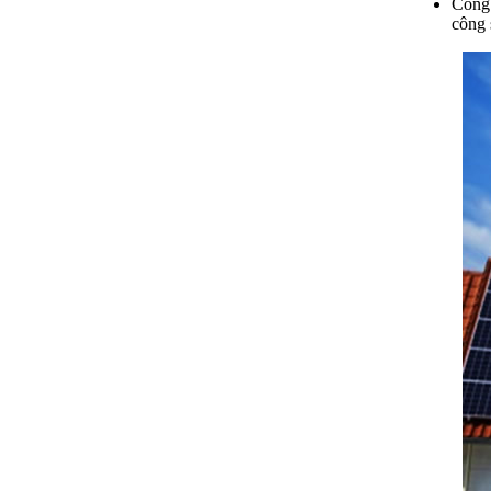
Công 
công 