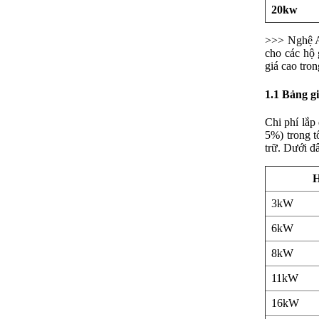
20kw
>>> Nghệ An
cho các hộ 
giá cao tro
1.1 Bảng gi
Chi phí lắp
5%) trong t
trữ. Dưới đâ
H
3kW
6kW
8kW
11kW
16kW