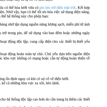
ừa có thể hòa lưới vừa có
pin lưu trữ điện mặt trời
. Kết hợp
điện. Nhờ vậy, bạn có thể tối ưu hóa việc sử dụng điện năng,
ụ thể hệ thống này cho phép bạn:
tháng nhờ tận dụng nguồn năng lượng sạch, miễn phí từ ánh
u trữ trong pin, để sử dụng vào ban đêm hoặc những ngày
oạt động độc lập, cung cấp điện cho các thiết bị thiết yếu
 hoạt động hoàn toàn tự chủ. Chủ yếu dựa trên nguồn điện
 các khu vực không có mạng hoặc cần tự động hoàn thiện về
ng ổn định ngay cả khi có sự cố về điện lưới.
i, kể cả những khu vực xa xôi, hẻo lánh.
 cho hệ thống độc lập cao hơn do cần trang bị thêm các thiết