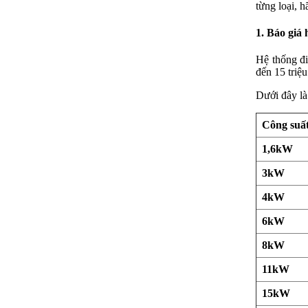
từng loại, h
1. Báo giá 
Hệ thống đi
đến 15 triệ
Dưới đây là
Công suất
1,6kW
3kW
4kW
6kW
8kW
11kW
15kW