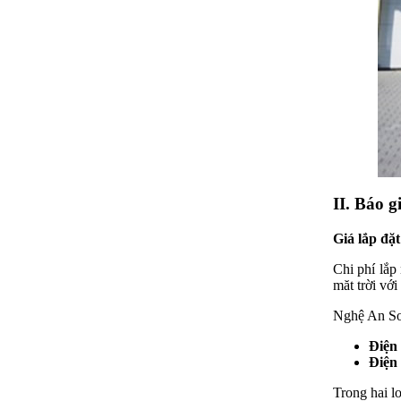
II. Báo g
Giá lắp đặt
Chi phí lắp
măt trời vớ
Nghệ An Sol
Điện 
Điện 
Trong hai l