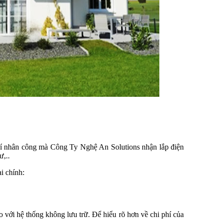
í nhân công mà Công Ty Nghệ An Solutions nhận lắp điện
,..
i chính:
so với hệ thống không lưu trữ. Để hiểu rõ hơn về chi phí của