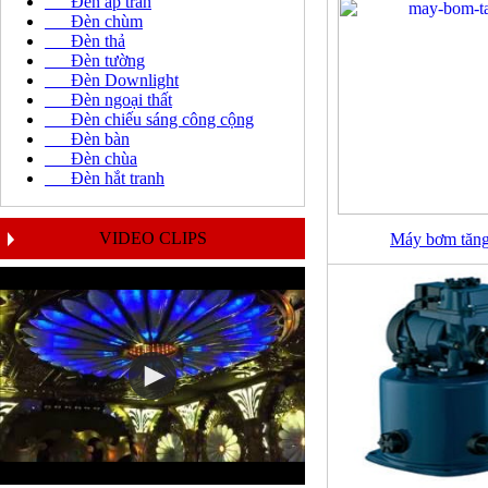
Đèn áp trần
Đèn chùm
Đèn thả
Đèn tường
Đèn Downlight
Đèn ngoại thất
Đèn chiếu sáng công cộng
Đèn bàn
Đèn chùa
Đèn hắt tranh
VIDEO CLIPS
Máy bơm tăn