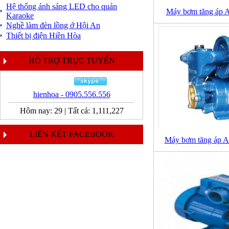
Hệ thống ánh sáng LED cho quán
Máy bơm tăng áp 
Karaoke
Nghề làm đèn lồng ở Hội An
Thiết bị điện Hiền Hòa
HỖ TRỢ TRỰC TUYẾN
hienhoa - 0905.556.556
Hôm nay:
29
|
Tất cả:
1,111,227
LIÊN KẾT FACEBOOK
Máy bơm tăng áp A