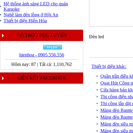
Hệ thống ánh sáng LED cho quán
Karaoke
Nghề làm đèn lồng ở Hội An
Thiết bị điện Hiền Hòa
HỖ TRỢ TRỰC TUYẾN
Đèn led
hienhoa - 0905.556.556
Hôm nay:
87
|
Tất cả:
1,110,762
Thiết bị điện khác:
Quần trần điều 
LIÊN KẾT FACEBOOK
Quạt Hút Công n
Cửa hàng bán kh
Thi công điện n
Thi công lắp đặt
Máng đèn Bantt
Máng đèn Bant
Máng đèn siêu
Máng đèn siêu 