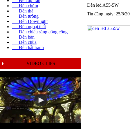
Đèn áp trần
Dèn led A55-5W
Đèn chùm
Đèn thả
Tin đăng ngày: 25/8/2
Đèn tường
Đèn Downlight
Đèn ngoại thất
Đèn chiếu sáng công cộng
Đèn bàn
Đèn chùa
Đèn hắt tranh
VIDEO CLIPS