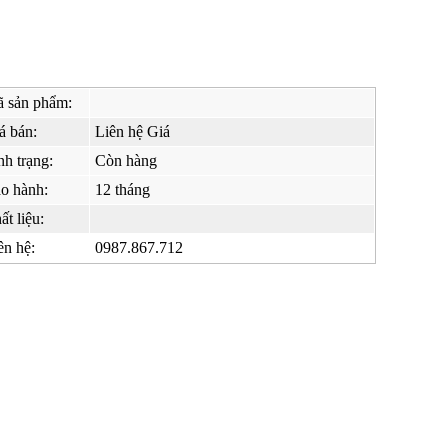
 sản phẩm:
á bán:
Liên hệ Giá
nh trạng:
Còn hàng
o hành:
12 tháng
ất liệu:
ên hệ:
0987.867.712