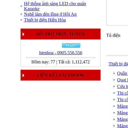
Hệ thống ánh sáng LED cho quán
Karaoke
Nghề làm đèn lồng ở Hội An
Thiết bị điện Hiền Hòa
HỖ TRỢ TRỰC TUYẾN
Tủ điện
hienhoa - 0905.556.556
Hôm nay:
77
|
Tất cả:
1,112,472
Thiết bị đ
Quần 
LIÊN KẾT FACEBOOK
Quạt 
Cửa h
Thi c
Thi c
Máng
Máng
Máng
Máng