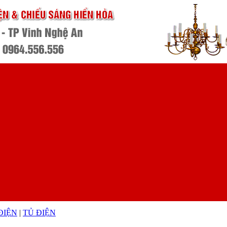
 ĐIỆN
|
TỦ ĐIỆN