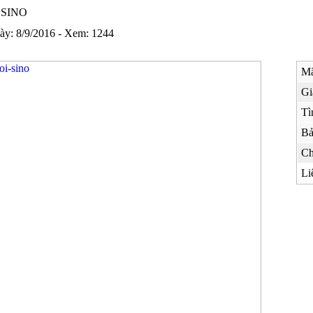
i SINO
ày: 8/9/2016 - Xem: 1244
Mã
Gi
Tì
Bả
Ch
Li