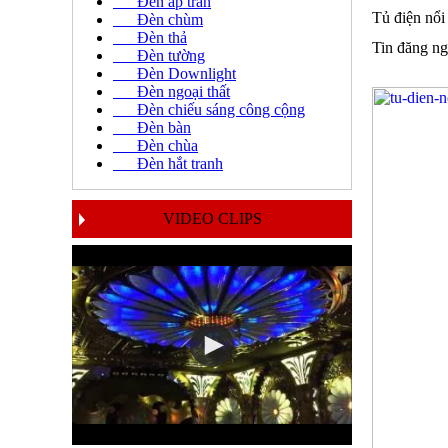
Đèn áp trần
Tủ điện nổ
Đèn chùm
Đèn thả
Tin đăng ng
Đèn tường
Đèn Downlight
Đèn ngoại thất
Đèn chiếu sáng công cộng
Đèn bàn
Đèn chùa
Đèn hắt tranh
VIDEO CLIPS