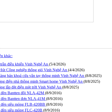
iện khác:
trần điều khiển Vinh Nghệ An
(5/4/2026)
Hút Công nghiệp thông gió Vinh Nghệ An
(4/4/2026)
àng bán khoá cửa vân tay thông minh Vinh Nghệ An
(8/8/2025)
ông điện nhà thông minh Smart home Vinh Nghệ An
(8/8/2025)
ông lắp đặt điện mặt trời Vinh Nghệ An
(8/8/2025)
 đèn Bantten đôi NLA-42M
(8/9/2016)
 đèn Bantten đơn NLA-41M
(8/9/2016)
 đèn siêu mỏng FLB-420BB
(8/9/2016)
 đèn siêu mỏng FLC-420B
(8/9/2016)