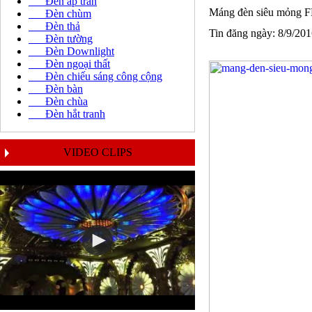
Đèn áp trần
Máng đèn siêu mỏng 
Đèn chùm
Đèn thả
Tin đăng ngày: 8/9/20
Đèn tường
Đèn Downlight
Đèn ngoại thất
Đèn chiếu sáng công cộng
Đèn bàn
Đèn chùa
Đèn hắt tranh
VIDEO CLIPS