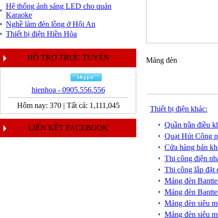
Hệ thống ánh sáng LED cho quán
Karaoke
Nghề làm đèn lồng ở Hội An
Thiết bị điện Hiền Hòa
HỖ TRỢ TRỰC TUYẾN
Máng đèn
hienhoa - 0905.556.556
Hôm nay:
370
|
Tất cả:
1,111,045
Thiết bị điện khác:
Quần trần điều 
LIÊN KẾT FACEBOOK
Quạt Hút Công n
Cửa hàng bán kh
Thi công điện n
Thi công lắp đặt
Máng đèn Bantt
Máng đèn Bant
Máng đèn siêu
Máng đèn siêu 