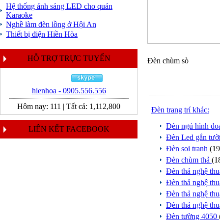
Hệ thống ánh sáng LED cho quán
Karaoke
Nghề làm đèn lồng ở Hội An
Thiết bị điện Hiền Hòa
HỖ TRỢ TRỰC TUYẾN
Đèn chùm sò
hienhoa - 0905.556.556
Hôm nay:
111
|
Tất cả:
1,112,800
Đèn trang trí khác:
Đèn ngủ hình đo
LIÊN KẾT FACEBOOK
Đèn Led gắn tư
Đèn soi tranh
(19
Đèn chùm thả
(1
Đèn thả nghệ th
Đèn thả nghệ th
Đèn thả nghệ th
Đèn thả nghệ th
Đèn tường 4050