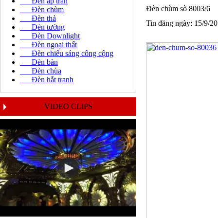
Đèn áp trần
Đèn chùm sò 8003/6
Đèn chùm
Đèn thả
Tin đăng ngày: 15/9/2
Đèn tường
Đèn Downlight
Đèn ngoại thất
Đèn chiếu sáng công cộng
Đèn bàn
Đèn chùa
Đèn hắt tranh
VIDEO CLIPS