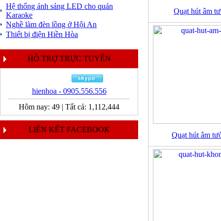
Hệ thống ánh sáng LED cho quán
Quạt hút âm 
Karaoke
Nghề làm đèn lồng ở Hội An
Thiết bị điện Hiền Hòa
HỖ TRỢ TRỰC TUYẾN
hienhoa - 0905.556.556
Hôm nay:
49
|
Tất cả:
1,112,444
LIÊN KẾT FACEBOOK
Quạt hút âm t