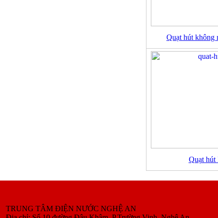
Quạt hút khôn
Quạt hút
TRUNG TÂM ĐIỆN NƯỚC NGHỆ AN
Địa chỉ: Số 10 đường Đậu Khâm, P.Trường Vinh, Nghệ An