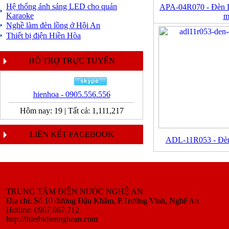
Hệ thống ánh sáng LED cho quán
APA-04R070 - Đèn Do
Karaoke
m
Nghề làm đèn lồng ở Hội An
Thiết bị điện Hiền Hòa
HỖ TRỢ TRỰC TUYẾN
hienhoa - 0905.556.556
Hôm nay:
19
|
Tất cả:
1,111,217
LIÊN KẾT FACEBOOK
ADL-11R053 - Đèn 
TRUNG TÂM ĐIỆN NƯỚC NGHỆ AN
Địa chỉ: Số 10 đường Đậu Khâm, P.Trường Vinh, Nghệ An
Hotline: 0987.867.712
http://thietbidiennghean.com