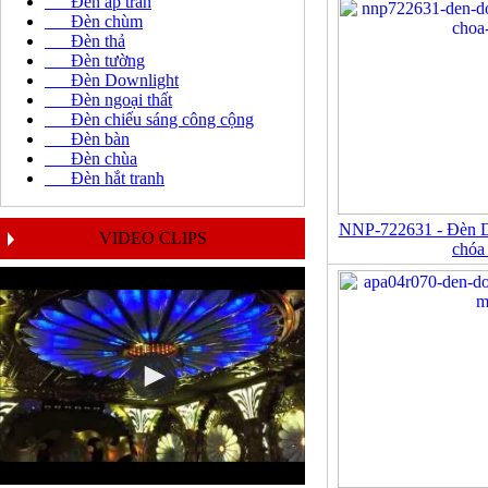
Đèn áp trần
Đèn chùm
Đèn thả
Đèn tường
Đèn Downlight
Đèn ngoại thất
Đèn chiếu sáng công cộng
Đèn bàn
Đèn chùa
Đèn hắt tranh
NNP-722631 - Đèn Do
VIDEO CLIPS
chóa