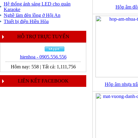
Hệ thống ánh sáng LED cho quán
Hộp âm đô
Karaoke
Nghề làm đèn lồng ở Hội An
Thiết bị điện Hiền Hòa
HỖ TRỢ TRỰC TUYẾN
hienhoa - 0905.556.556
Hôm nay:
558
|
Tất cả:
1,111,756
LIÊN KẾT FACEBOOK
Hộp âm nhựa tr