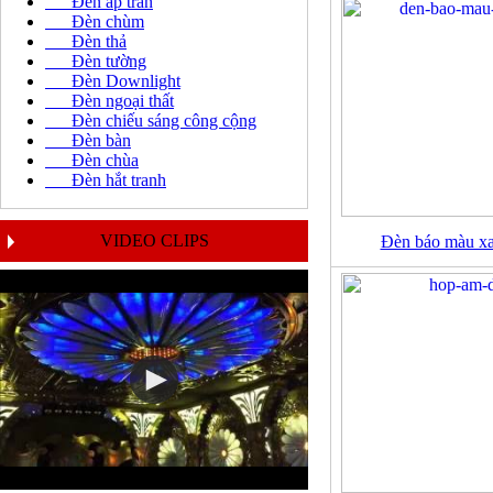
Đèn áp trần
Đèn chùm
Đèn thả
Đèn tường
Đèn Downlight
Đèn ngoại thất
Đèn chiếu sáng công cộng
Đèn bàn
Đèn chùa
Đèn hắt tranh
VIDEO CLIPS
Đèn báo màu 