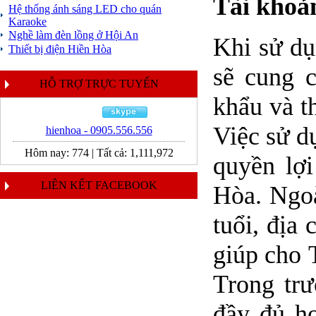
Tài khoả
Hệ thống ánh sáng LED cho quán
Karaoke
Nghề làm đèn lồng ở Hội An
Khi sử dụ
Thiết bị điện Hiền Hòa
sẽ cung c
HỖ TRỢ TRỰC TUYẾN
khẩu và t
Việc sử d
hienhoa - 0905.556.556
Hôm nay:
774
|
Tất cả:
1,111,972
quyền lợ
LIÊN KẾT FACEBOOK
Hòa. Ngoà
tuổi, địa 
giúp cho 
Trong tr
đầy đủ ho