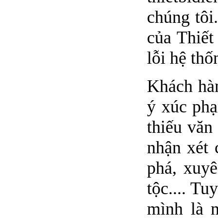
chúng tôi
của Thiết
lỗi hệ thố
Khách hàn
ý xúc phạ
thiếu văn
nhận xét 
phá, xuyê
tộc.... T
mình là 