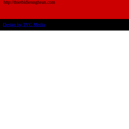
http://thietbidiennghean.com
Design by TVC Media