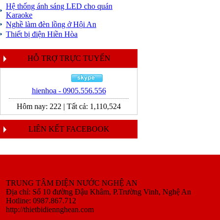
Hệ thống ánh sáng LED cho quán
Karaoke
Nghề làm đèn lồng ở Hội An
Thiết bị điện Hiền Hòa
HỖ TRỢ TRỰC TUYẾN
hienhoa - 0905.556.556
Hôm nay:
222
|
Tất cả:
1,110,524
LIÊN KẾT FACEBOOK
TRUNG TÂM ĐIỆN NƯỚC NGHỆ AN
Địa chỉ: Số 10 đường Đậu Khâm, P.Trường Vinh, Nghệ An
Hotline: 0987.867.712
http://thietbidiennghean.com