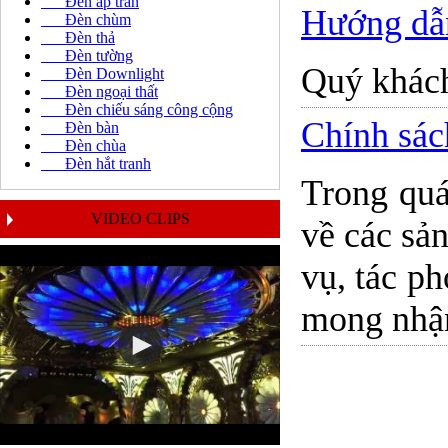
Đèn áp trần
Hướng dẫ
Đèn chùm
Đèn thả
Đèn tường
Quý khách
Đèn Downlight
Đèn ngoại thất
Đèn chiếu sáng công cộng
Chính sác
Đèn bàn
Đèn chùa
Đèn hắt tranh
Trong quá
VIDEO CLIPS
về các sản
vụ, tác ph
mong nhận