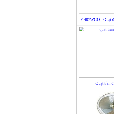
F-407WGO - Quạt đ
Quạt trần 