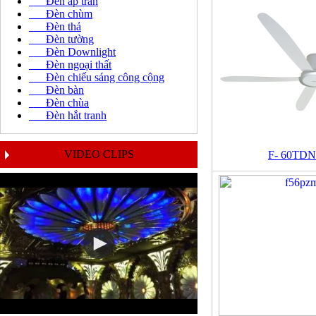
Đèn áp trần
Đèn chùm
Đèn thả
Đèn tường
Đèn Downlight
Đèn ngoại thất
Đèn chiếu sáng công cộng
Đèn bàn
Đèn chùa
Đèn hắt tranh
VIDEO CLIPS
F- 60TDN 