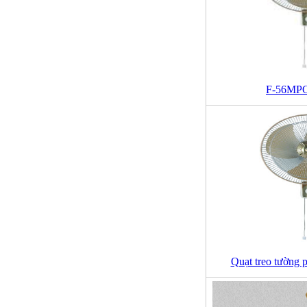
F-56MPG
Quạt treo tường