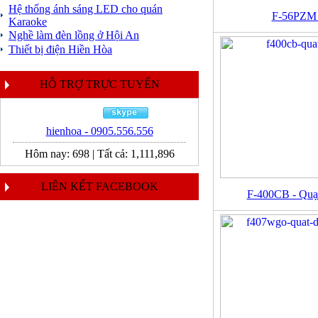
Hệ thống ánh sáng LED cho quán
F-56PZM -
Karaoke
Nghề làm đèn lồng ở Hội An
Thiết bị điện Hiền Hòa
HỖ TRỢ TRỰC TUYẾN
hienhoa - 0905.556.556
Hôm nay:
698
|
Tất cả:
1,111,896
LIÊN KẾT FACEBOOK
F-400CB - Quạ