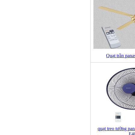
Quạt trần pan
quạt treo tường pan
F4