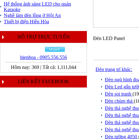
Hệ thống ánh sáng LED cho quán
Karaoke
Nghề làm đèn lồng ở Hội An
Thiết bị điện Hiền Hòa
HỖ TRỢ TRỰC TUYẾN
Đèn LED Panel
hienhoa - 0905.556.556
Hôm nay:
369
|
Tất cả:
1,111,044
Đèn trang trí khác:
Đèn ngủ hình đo
LIÊN KẾT FACEBOOK
Đèn Led gắn tư
Đèn soi tranh
(19
Đèn chùm thả
(1
Đèn thả nghệ th
Đèn thả nghệ th
Đèn thả nghệ th
Đèn thả nghệ th
Đèn tường 4050