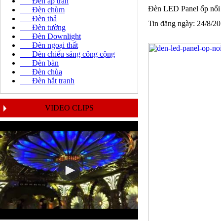
Đèn áp trần
Đèn LED Panel ốp nổi
Đèn chùm
Đèn thả
Tin đăng ngày: 24/8/2
Đèn tường
Đèn Downlight
Đèn ngoại thất
Đèn chiếu sáng công cộng
Đèn bàn
Đèn chùa
Đèn hắt tranh
VIDEO CLIPS