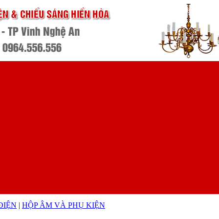
 ĐIỆN
|
HỘP ÂM VÀ PHỤ KIỆN