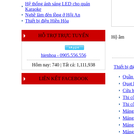
Hệ thống ánh sáng LED cho quán
Karaoke
Nghề làm đèn lồng ở Hội An
Thiết bị điện Hiền Hòa
HỖ TRỢ TRỰC TUYẾN
Hộ âm
hienhoa - 0905.556.556
Hôm nay:
740
|
Tất cả:
1,111,938
Thiết bị đ
Quần 
LIÊN KẾT FACEBOOK
Quạt 
Cửa h
Thi c
Thi c
Máng
Máng
Máng
Máng