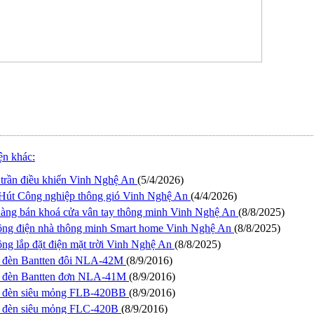
iện khác:
trần điều khiển Vinh Nghệ An
(5/4/2026)
Hút Công nghiệp thông gió Vinh Nghệ An
(4/4/2026)
àng bán khoá cửa vân tay thông minh Vinh Nghệ An
(8/8/2025)
ông điện nhà thông minh Smart home Vinh Nghệ An
(8/8/2025)
ông lắp đặt điện mặt trời Vinh Nghệ An
(8/8/2025)
 đèn Bantten đôi NLA-42M
(8/9/2016)
 đèn Bantten đơn NLA-41M
(8/9/2016)
 đèn siêu mỏng FLB-420BB
(8/9/2016)
 đèn siêu mỏng FLC-420B
(8/9/2016)