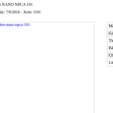
ơn NANO NPCA 101
ày: 7/9/2016 - Xem: 1191
Mã
Gi
Tì
Bả
Ch
Li