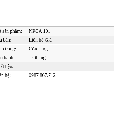
 sản phẩm:
NPCA 101
á bán:
Liên hệ Giá
nh trạng:
Còn hàng
o hành:
12 tháng
ất liệu:
ên hệ:
0987.867.712