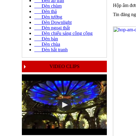
Đèn áp trần
Hộp âm đ
Đèn chùm
Đèn thả
Tin đăng ng
Đèn tường
Đèn Downlight
Đèn ngoại thất
Đèn chiếu sáng công cộng
Đèn bàn
Đèn chùa
Đèn hắt tranh
VIDEO CLIPS