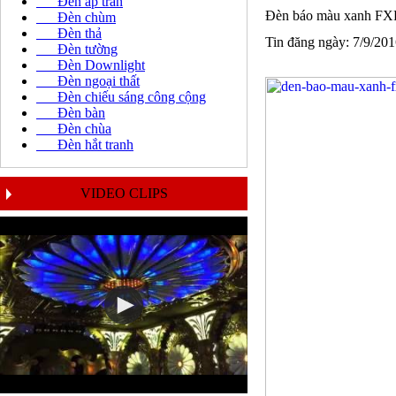
Đèn áp trần
Đèn báo màu xanh F
Đèn chùm
Đèn thả
Tin đăng ngày: 7/9/20
Đèn tường
Đèn Downlight
Đèn ngoại thất
Đèn chiếu sáng công cộng
Đèn bàn
Đèn chùa
Đèn hắt tranh
VIDEO CLIPS