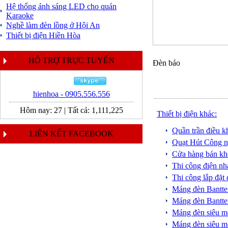
Hệ thống ánh sáng LED cho quán
Karaoke
Nghề làm đèn lồng ở Hội An
Thiết bị điện Hiền Hòa
HỖ TRỢ TRỰC TUYẾN
Đèn báo
hienhoa - 0905.556.556
Hôm nay:
27
|
Tất cả:
1,111,225
Thiết bị điện khác:
Quần trần điều 
LIÊN KẾT FACEBOOK
Quạt Hút Công n
Cửa hàng bán kh
Thi công điện n
Thi công lắp đặt
Máng đèn Bantt
Máng đèn Bant
Máng đèn siêu
Máng đèn siêu 