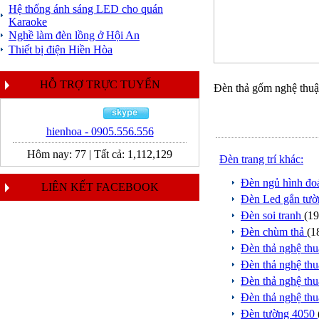
Hệ thống ánh sáng LED cho quán
Karaoke
Nghề làm đèn lồng ở Hội An
Thiết bị điện Hiền Hòa
HỖ TRỢ TRỰC TUYẾN
Đèn thả gốm nghệ thuậ
hienhoa - 0905.556.556
Hôm nay:
77
|
Tất cả:
1,112,129
Đèn trang trí khác:
Đèn ngủ hình đo
LIÊN KẾT FACEBOOK
Đèn Led gắn tư
Đèn soi tranh
(19
Đèn chùm thả
(1
Đèn thả nghệ th
Đèn thả nghệ th
Đèn thả nghệ th
Đèn thả nghệ th
Đèn tường 4050