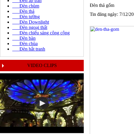
Đèn áp trần
Đèn thả gốm
Đèn chùm
Đèn thả
Tin đăng ngày: 7/12/2
Đèn tường
Đèn Downlight
Đèn ngoại thất
Đèn chiếu sáng công cộng
Đèn bàn
Đèn chùa
Đèn hắt tranh
VIDEO CLIPS