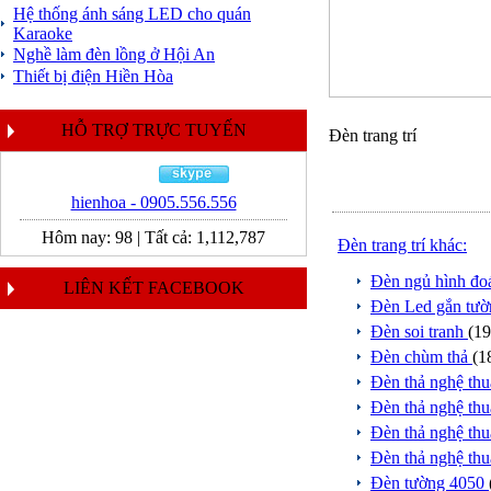
Hệ thống ánh sáng LED cho quán
Karaoke
Nghề làm đèn lồng ở Hội An
Thiết bị điện Hiền Hòa
HỖ TRỢ TRỰC TUYẾN
Đèn trang trí
hienhoa - 0905.556.556
Hôm nay:
98
|
Tất cả:
1,112,787
Đèn trang trí khác:
Đèn ngủ hình đo
LIÊN KẾT FACEBOOK
Đèn Led gắn tư
Đèn soi tranh
(19
Đèn chùm thả
(1
Đèn thả nghệ th
Đèn thả nghệ th
Đèn thả nghệ th
Đèn thả nghệ th
Đèn tường 4050