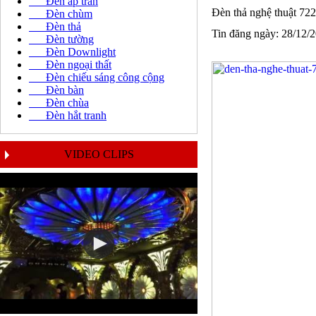
Đèn áp trần
Đèn thả nghệ thuật 72
Đèn chùm
Đèn thả
Tin đăng ngày: 28/12/
Đèn tường
Đèn Downlight
Đèn ngoại thất
Đèn chiếu sáng công cộng
Đèn bàn
Đèn chùa
Đèn hắt tranh
VIDEO CLIPS