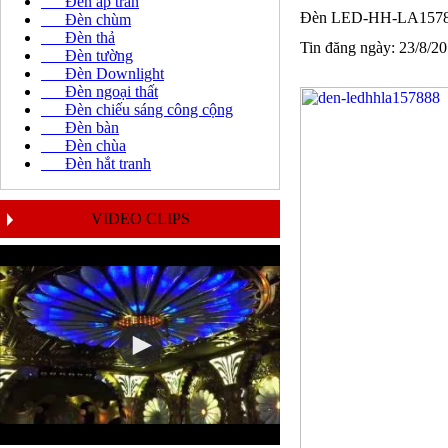
Đèn áp trần
Đèn LED-HH-LA157
Đèn chùm
Đèn thả
Tin đăng ngày: 23/8/2
Đèn tường
Đèn Downlight
Đèn ngoại thất
Đèn chiếu sáng công cộng
Đèn bàn
Đèn chùa
Đèn hắt tranh
VIDEO CLIPS