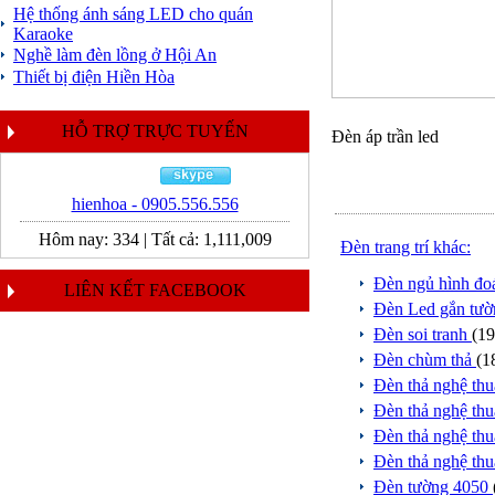
Hệ thống ánh sáng LED cho quán
Karaoke
Nghề làm đèn lồng ở Hội An
Thiết bị điện Hiền Hòa
HỖ TRỢ TRỰC TUYẾN
Đèn áp trần led
hienhoa - 0905.556.556
Hôm nay:
334
|
Tất cả:
1,111,009
Đèn trang trí khác:
Đèn ngủ hình đo
LIÊN KẾT FACEBOOK
Đèn Led gắn tư
Đèn soi tranh
(19
Đèn chùm thả
(1
Đèn thả nghệ th
Đèn thả nghệ th
Đèn thả nghệ th
Đèn thả nghệ th
Đèn tường 4050