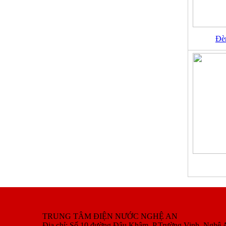
Đè
TRUNG TÂM ĐIỆN NƯỚC NGHỆ AN
Địa chỉ: Số 10 đường Đậu Khâm, P.Trường Vinh, Nghệ 