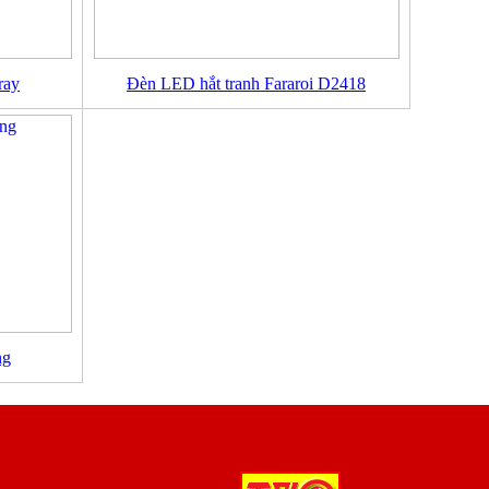
ray
Đèn LED hắt tranh Fararoi D2418
ng