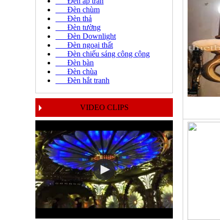
Đèn áp trần
Đèn chùm
Đèn thả
Đèn tường
Đèn Downlight
Đèn ngoại thất
Đèn chiếu sáng công cộng
Đèn bàn
Đèn chùa
Đèn hắt tranh
VIDEO CLIPS