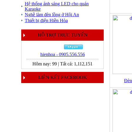
Hệ thống ánh sáng LED cho quán
Karaoke
Nghề làm đèn lồng ở Hội An
Thiết bị điện Hiền Hòa
HỖ TRỢ TRỰC TUYẾN
hienhoa - 0905.556.556
Hôm nay:
99
|
Tất cả:
1,112,151
LIÊN KẾT FACEBOOK
Đèn