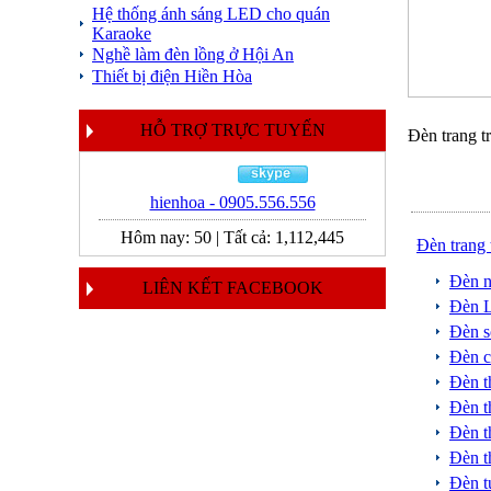
Hệ thống ánh sáng LED cho quán
Karaoke
Nghề làm đèn lồng ở Hội An
Thiết bị điện Hiền Hòa
HỖ TRỢ TRỰC TUYẾN
Đèn trang tr
hienhoa - 0905.556.556
Hôm nay:
50
|
Tất cả:
1,112,445
Đèn trang 
Đèn n
LIÊN KẾT FACEBOOK
Đèn 
Đèn s
Đèn 
Đèn t
Đèn t
Đèn t
Đèn t
Đèn 