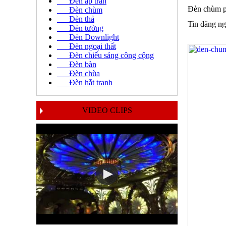
Đèn áp trần
Đèn chùm p
Đèn chùm
Đèn thả
Tin đăng ng
Đèn tường
Đèn Downlight
Đèn ngoại thất
Đèn chiếu sáng công cộng
Đèn bàn
Đèn chùa
Đèn hắt tranh
VIDEO CLIPS