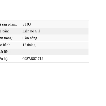
 sản phẩm:
ST03
á bán:
Liên hệ Giá
nh trạng:
Còn hàng
o hành:
12 tháng
ất liệu:
ên hệ:
0987.867.712