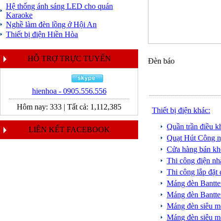
Hệ thống ánh sáng LED cho quán
Karaoke
Nghề làm đèn lồng ở Hội An
Thiết bị điện Hiền Hòa
HỖ TRỢ TRỰC TUYẾN
Đèn báo
hienhoa - 0905.556.556
Hôm nay:
333
|
Tất cả:
1,112,385
Thiết bị điện khác:
Quần trần điều 
LIÊN KẾT FACEBOOK
Quạt Hút Công n
Cửa hàng bán kh
Thi công điện n
Thi công lắp đặt
Máng đèn Bantt
Máng đèn Bant
Máng đèn siêu
Máng đèn siêu 