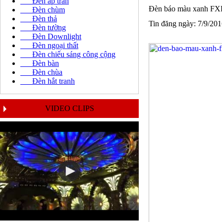
Đèn áp trần
Đèn báo màu xanh F
Đèn chùm
Đèn thả
Tin đăng ngày: 7/9/20
Đèn tường
Đèn Downlight
Đèn ngoại thất
Đèn chiếu sáng công cộng
Đèn bàn
Đèn chùa
Đèn hắt tranh
VIDEO CLIPS