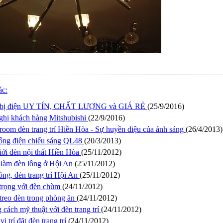
ác:
t bị điện UY TÍN, CHẤT LƯỢNG và GIÁ RẺ
(25/9/2016)
ghị khách hàng Mitshubishi
(22/9/2016)
oom đèn trang trí Hiền Hòa - Sự huyền diệu của ánh sáng
(26/4/2013)
ống điện chiếu sáng QL48
(20/3/2013)
iới đèn nội thất Hiền Hòa
(25/11/2012)
làm đèn lồng ở Hội An
(25/11/2012)
ồng, đèn trang trí Hội An
(25/11/2012)
trọng với đèn chùm
(24/11/2012)
treo đèn trong phòng ăn
(24/11/2012)
 cách mỹ thuật với đèn trang trí
(24/11/2012)
ị trí đặt đèn trang trí
(24/11/2012)