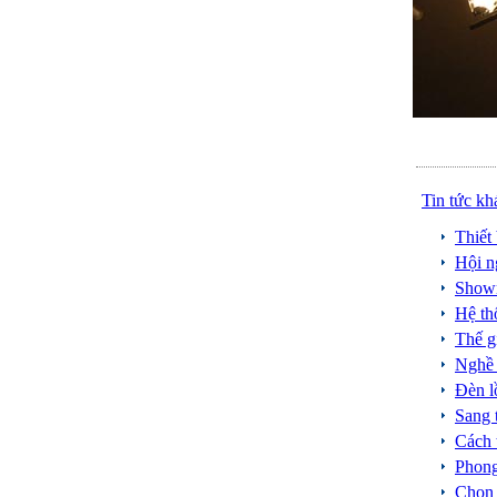
Tin tức kh
Thiế
Hội n
Showr
Hệ th
Thế g
Nghề 
Đèn l
Sang 
Cách 
Phong
Chọn v