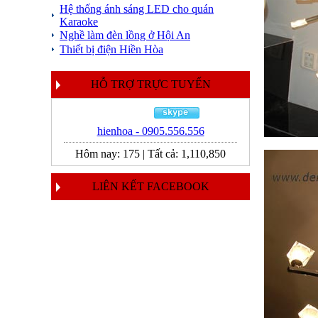
Hệ thống ánh sáng LED cho quán
Karaoke
Nghề làm đèn lồng ở Hội An
Thiết bị điện Hiền Hòa
HỖ TRỢ TRỰC TUYẾN
hienhoa - 0905.556.556
Hôm nay:
175
|
Tất cả:
1,110,850
LIÊN KẾT FACEBOOK