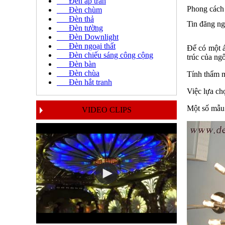
Đèn áp trần
Phong cách 
Đèn chùm
Đèn thả
Tin đăng ng
Đèn tường
Đèn Downlight
Đèn ngoại thất
Để có một á
Đèn chiếu sáng công cộng
trúc của ng
Đèn bàn
Đèn chùa
Tính thẩm m
Đèn hắt tranh
Việc lựa ch
Một số mẫu 
VIDEO CLIPS